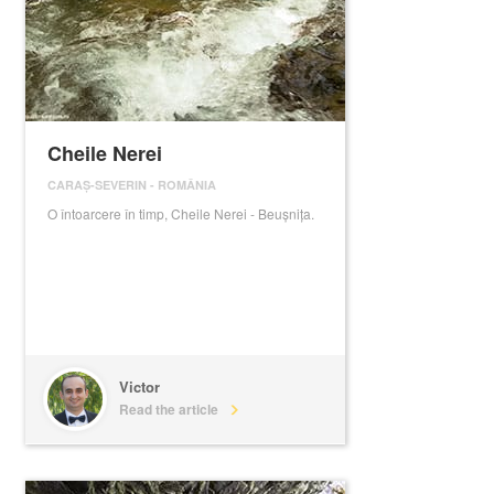
Cheile Nerei
CARAȘ-SEVERIN
-
ROMÂNIA
O întoarcere în timp, Cheile Nerei - Beușnița.
Victor
Read the article