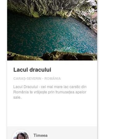
Lacul dracului
CARAȘ-SEVERIN
-
ROMÂNIA
Lacul Dracului - cel mai mare lac carstic din
România te vrăjește prin frumusețea apelor
sale.
Timeea