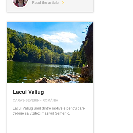
Read the article
Lacul Valiug
CARAȘ-SEVERIN
-
ROMÂNIA
Lacul Văliug unul dintre motivele pentru care
trebuie sa vizitezi masivul Semenic.