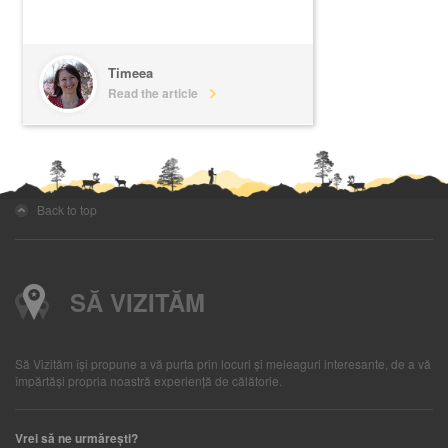
Timeea
Read the article
Back to top
SĂ VIZITĂM
Să Vizităm îşi propune a vă purta prin locuri şi meleaguri interesante, de a vă
împărtăşi propria noastră experienţă de călătorie.
Vrei să ne urmărești?